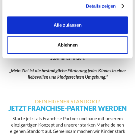
Lukas Sepp, 28 Jahre, ist Gründer und Entwickler von
gesammelt haben.
Details zeigen
®
Balltastic
. Der Sportwissenschaftler hat sein Bachelor und
Masterstudium an der Deutschen Sporthochschule Köln, der
einzigen Sportuniversität Deutschlands, abgeschlossen und
Alle zulassen
verbindet dieses fundierte Wissen mit langjähriger Erfahrung
als Leistungssportler im DFB. Auf dieser Grundlage hat er das
einzigartige Balltastic Konzept zur ganzheitlichen
Ablehnen
Sportentwicklung von Kindern entwickelt, in dem motorische
und kognitive Förderung in einem spielerischen Rahmen
zusammenfinden.
„Mein Ziel ist die bestmögliche Förderung jedes Kindes in einer
liebevollen und kindgerechten Umgebung.“
DEIN EIGENER STANDORT?
JETZT FRANCHISE-PARTNER WERDEN
Starte jetzt als Franchise Partner und baue mit unserem
einzigartigen Konzept und unserer starken Marke deinen
eigenen Standort auf. Gemeinsam machen wir Kinder stark