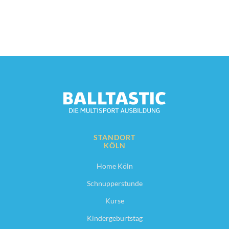
STANDORT
KÖLN
Home Köln
Schnupperstunde
Kurse
Kindergeburtstag