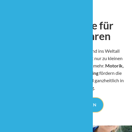
Deine Ballschule für
Kinder ab 2 Jahren
Stinkbomben ausweichen, Balli retten und ins Weltall
fliegen. Bei Balltastic werden Kinder nicht nur zu kleinen
Bewegungsprofis, bei uns geht es um weit mehr.
Motorik,
Koordination und gezieltes Gehirntraining
fördern die
Entwicklung deines Kindes spielerisch und ganzheitlich in
einer liebevollen Umgebung.
KURS IN DEINER NÄHE FINDEN