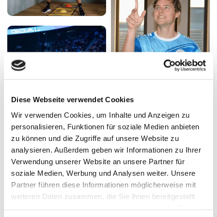
Diese Webseite verwendet Cookies
Wir verwenden Cookies, um Inhalte und Anzeigen zu
personalisieren, Funktionen für soziale Medien anbieten
zu können und die Zugriffe auf unsere Website zu
analysieren. Außerdem geben wir Informationen zu Ihrer
Verwendung unserer Website an unsere Partner für
LUKAS SEPP
soziale Medien, Werbung und Analysen weiter. Unsere
Partner führen diese Informationen möglicherweise mit
SPORTWISSENSCHAFTLER, ICON LEAGUE
weiteren Daten zusammen, die Sie ihnen bereitgestellt
& DFB FUTSAL NATIONALSPIELER
haben oder die sie im Rahmen Ihrer Nutzung der Dienste