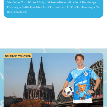
Vierfacher Torschützenkönig und Rekordtorschütze der 2. Bundesliga.
Ehemaliger Fußballprofi bei Top-Clubs wie dem 1. FC Köln, Hamburger SV
und Schalke 04.
Nordrhein-Westfalen