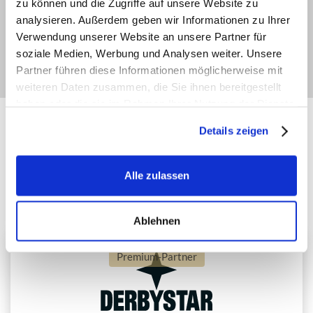
zu können und die Zugriffe auf unsere Website zu
Lukas Sepp
Reichhofstraße 6
analysieren. Außerdem geben wir Informationen zu Ihrer
87647 Unterthingau
Verwendung unserer Website an unsere Partner für
soziale Medien, Werbung und Analysen weiter. Unsere
Mail:
lukas@balltastic-kurse.de
Tel:
0049-159 084 57087
Partner führen diese Informationen möglicherweise mit
weiteren Daten zusammen, die Sie ihnen bereitgestellt
haben oder die sie im Rahmen Ihrer Nutzung der Dienste
gesammelt haben.
Details zeigen
PREMIUM-PARTNER
Exklusive deutschlandweite Partner von Balltastic
Alle zulassen
Ablehnen
Premium-Partner