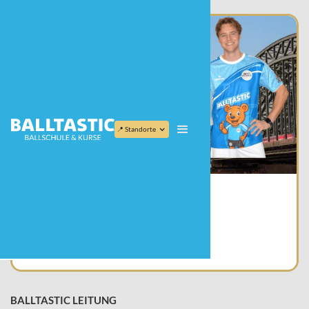
Balltastic Leitung
📍 Standorte
Balltastic Leitung
Lukas & Team
BALLTASTIC LEITUNG