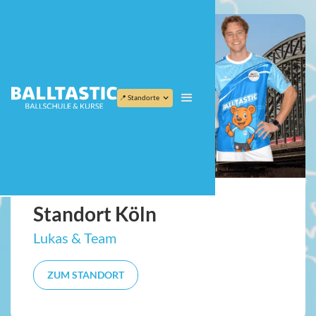
Nordrhein-Westfalen
📍 Standorte
Standort Köln
Lukas & Team
ZUM STANDORT