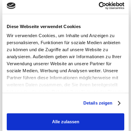
PREMIUM-PARTNER
Exklusive deutschlandweite Partner von Balltastic
Diese Webseite verwendet Cookies
Wir verwenden Cookies, um Inhalte und Anzeigen zu
personalisieren, Funktionen für soziale Medien anbieten
zu können und die Zugriffe auf unsere Website zu
analysieren. Außerdem geben wir Informationen zu Ihrer
Verwendung unserer Website an unsere Partner für
Premium-Partner
soziale Medien, Werbung und Analysen weiter. Unsere
Partner führen diese Informationen möglicherweise mit
weiteren Daten zusammen, die Sie ihnen bereitgestellt
haben oder die sie im Rahmen Ihrer Nutzung der Dienste
Derbystar und Balltastic stehen für Qualität und
Leidenschaft im Sport. Gemeinsam schaffen wir Momente,
gesammelt haben.
Details zeigen
in denen Kinder mit Freude ihre Begeisterung für
Bewegung entdecken.
WEBSITE ANSEHEN →
Alle zulassen