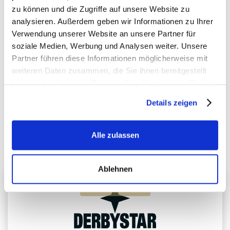
zu können und die Zugriffe auf unsere Website zu
analysieren. Außerdem geben wir Informationen zu Ihrer
Verwendung unserer Website an unsere Partner für
soziale Medien, Werbung und Analysen weiter. Unsere
ZURÜCK ZU DEN KURSEN
Partner führen diese Informationen möglicherweise mit
weiteren Daten zusammen, die Sie ihnen bereitgestellt
haben oder die sie im Rahmen Ihrer Nutzung der Dienste
gesammelt haben.
PREMIUM-PARTNER
Details zeigen
Exklusive deutschlandweite Partner von Balltastic
Alle zulassen
Ablehnen
Premium-Partner