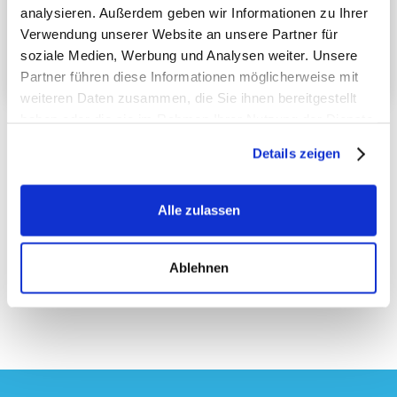
Expertise in Grafik, Branding und Webdesign und
analysieren. Außerdem geben wir Informationen zu Ihrer
unterstützt Unternehmen dabei, kreative Strategien zu
Verwendung unserer Website an unsere Partner für
entwickeln & visuelle Identitäten zu gestalten.
soziale Medien, Werbung und Analysen weiter. Unsere
WEBSITE ANSEHEN →
Partner führen diese Informationen möglicherweise mit
weiteren Daten zusammen, die Sie ihnen bereitgestellt
haben oder die sie im Rahmen Ihrer Nutzung der Dienste
gesammelt haben.
Details zeigen
Alle zulassen
Ablehnen