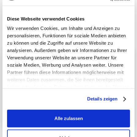
LOKALE PARTNER
Partnerschaften in Köln
Diese Webseite verwendet Cookies
Wir verwenden Cookies, um Inhalte und Anzeigen zu
personalisieren, Funktionen für soziale Medien anbieten
zu können und die Zugriffe auf unsere Website zu
analysieren. Außerdem geben wir Informationen zu Ihrer
Verwendung unserer Website an unsere Partner für
Lokal-Partner Köln
soziale Medien, Werbung und Analysen weiter. Unsere
Partner führen diese Informationen möglicherweise mit
weiteren Daten zusammen, die Sie ihnen bereitgestellt
Unsere Partneragentur Honigdachs vereint umfassende
haben oder die sie im Rahmen Ihrer Nutzung der Dienste
Expertise in Grafik, Branding und Webdesign und
gesammelt haben.
unterstützt Unternehmen dabei, kreative Strategien zu
Details zeigen
entwickeln & visuelle Identitäten zu gestalten.
WEBSITE ANSEHEN →
Alle zulassen