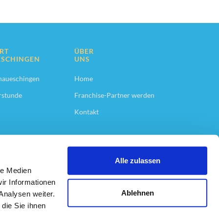
RT
ÜBER
SCHINGEN
UNS
aueschingen
Home
rstunde
Franchise-Partner werden
Kontakt
Alle zulassen
-Locations
le Medien
ir Informationen
Ablehnen
Analysen weiter.
die Sie ihnen