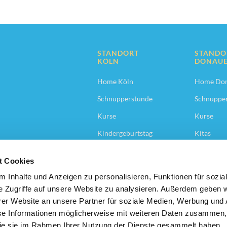
STANDORT
STANDO
KÖLN
DONAUE
Home Köln
Home Don
Schnupperstunde
Schnuppe
Kurse
Kurse
Kindergeburtstag
Kitas
Kitas
Konzept
t Cookies
Konzept
Trainings
 Inhalte und Anzeigen zu personalisieren, Funktionen für sozia
Trainings-Locations
e Zugriffe auf unsere Website zu analysieren. Außerdem geben w
er Website an unsere Partner für soziale Medien, Werbung und 
se Informationen möglicherweise mit weiteren Daten zusammen, 
 die sie im Rahmen Ihrer Nutzung der Dienste gesammelt haben.