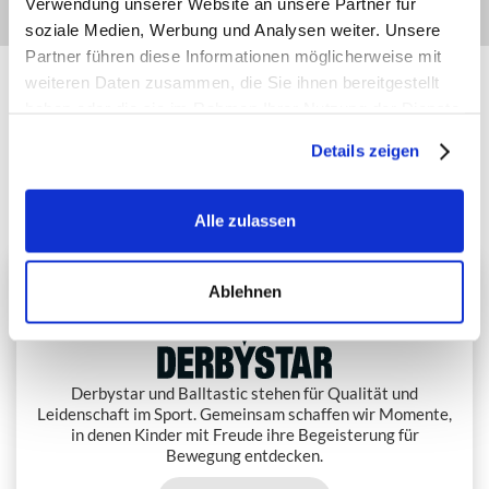
Verwendung unserer Website an unsere Partner für
soziale Medien, Werbung und Analysen weiter. Unsere
Partner führen diese Informationen möglicherweise mit
weiteren Daten zusammen, die Sie ihnen bereitgestellt
PREMIUM-PARTNER
haben oder die sie im Rahmen Ihrer Nutzung der Dienste
gesammelt haben.
Exklusive deutschlandweite Partner von Balltastic
Details zeigen
Alle zulassen
Ablehnen
Premium-Partner
Derbystar und Balltastic stehen für Qualität und
Leidenschaft im Sport. Gemeinsam schaffen wir Momente,
in denen Kinder mit Freude ihre Begeisterung für
Bewegung entdecken.